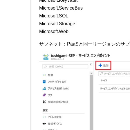
Microsoft.KeyVault
Microsoft.ServiceBus
Microsoft.SQL
Microsoft.Storage
Microsoft.Web
サブネット：PaaSと同一リージョンのサ