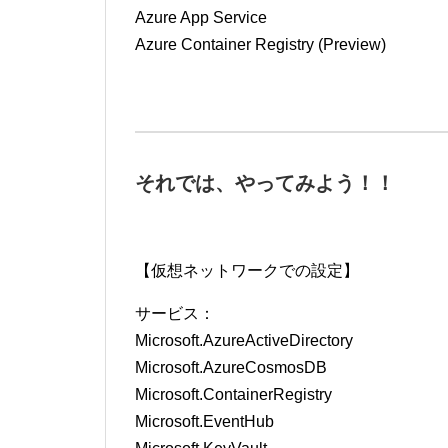
Azure App Service
Azure Container Registry (Preview)
それでは、やってみよう！！
【仮想ネットワークでの設定】
サービス：
Microsoft.AzureActiveDirectory
Microsoft.AzureCosmosDB
Microsoft.ContainerRegistry
Microsoft.EventHub