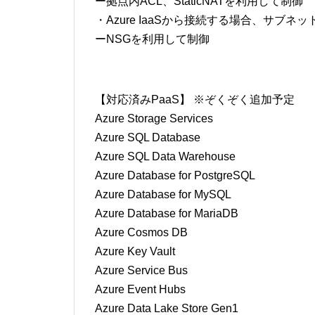
ー拠点内ACL、StaticNATを利用して制御
・Azure IaaSから接続する場合、サブ
ーNSGを利用して制御
【対応済みPaaS】 ※ぞくぞく追加予定
Azure Storage Services
Azure SQL Database
Azure SQL Data Warehouse
Azure Database for PostgreSQL
Azure Database for MySQL
Azure Database for MariaDB
Azure Cosmos DB
Azure Key Vault
Azure Service Bus
Azure Event Hubs
Azure Data Lake Store Gen1