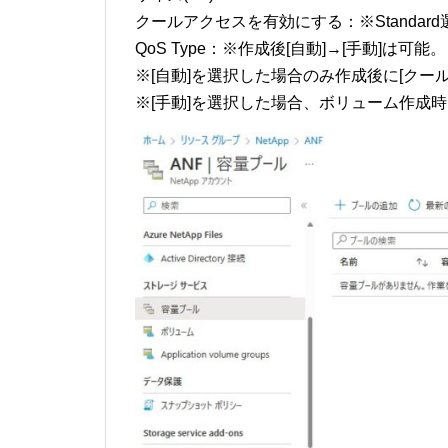
クールアクセスを有効にする：※Standar
QoS Type：※作成後[自動]→[手動]は可能。
※[自動]を選択した場合のみ作成後に[クー
※[手動]を選択した場合、ボリューム作成