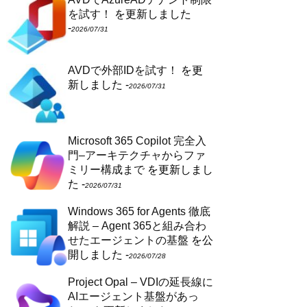
を試す！
を更新しました
-
2026/07/31
AVDで外部IDを試す！
を更
新しました -
2026/07/31
Microsoft 365 Copilot 完全入
門–アーキテクチャからファ
ミリー構成まで
を更新しまし
た -
2026/07/31
Windows 365 for Agents 徹底
解説 – Agent 365と組み合わ
せたエージェントの基盤
を公
開しました -
2026/07/28
Project Opal – VDIの延長線に
AIエージェント基盤があっ