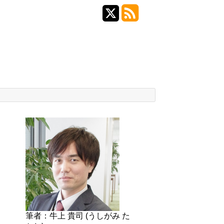
筆者：牛上 貴司 (うしがみ た