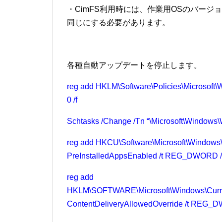
・CimFS利用時には、作業用OSのバージョンは
同じにする必要があります。
各種自動アップデートを停止します。
reg add HKLM\Software\Policies\Microsof
0 /f
Schtasks /Change /Tn “\Microsoft\Windows
reg add HKCU\Software\Microsoft\Windows\
PreInstalledAppsEnabled /t REG_DWORD /d
reg add
HKLM\SOFTWARE\Microsoft\Windows\Curren
ContentDeliveryAllowedOverride /t REG_D