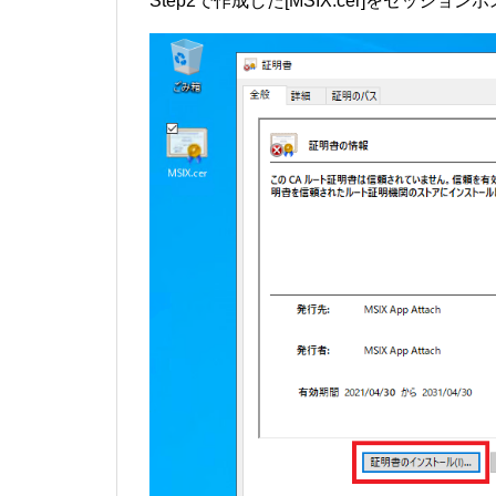
Step2で作成した[MSIX.cer]をセッシ