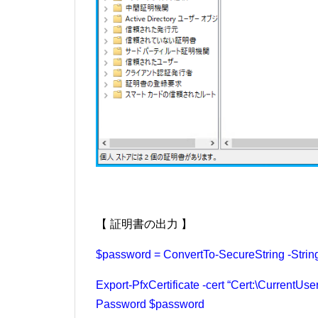
【 証明書の出力 】
$password = ConvertTo-SecureString -String
Export-PfxCertificate -cert “Cert:\CurrentUse
Password $password