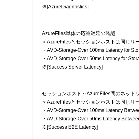
※[AzureDiagnostics]
AzureFiles単体の応答遅延の確認
＞AzureFilesとセッションホストは同
・AVD-Storage-Over 100ms Latency for Stor
・AVD-Storage-Over 50ms Latency for Stora
※[Success Server Latency]
セッションホスト～AzureFiles間のネッ
＞AzureFilesとセッションホストは同
・AVD-Storage-Over 100ms Latency Between 
・AVD-Storage-Over 50ms Latency Between C
※[Success E2E Latency]