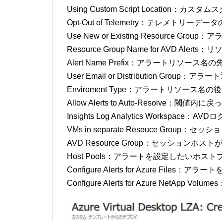
Using Custom Script Location：カ
Opt-Out of Telemetry：テレメトリーデー
Use New or Existing Resource
Resource Group Name for AVD Aler
Alert Name Prefix：アラートリソース
User Email or Distribution Gro
Enviroment Type：アラートリソース名
Allow Alerts to Auto-Resolve
Insights Log Analytics Worksp
VMs in separate Resouce Gro
AVD Resource Group：セッション
Host Pools：アラートを設定したいホス
Configure Alerts for Azure Files：
Configure Alerts for Azure NetAp