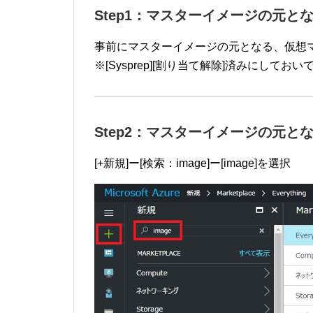
Step1：マスターイメージの元と
事前にマスターイメージの元となる、仮想マシン(
※[Sysprep][割り当て解除]済みにしてお
Step2：マスターイメージの元と
[+新規]ー[検索：image]ー[image]を選択