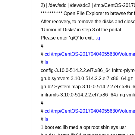
2) | /dev/sdc | /dev/sdc2 | /tmp/CentOS-2
************ Open File Explorer to browse for fi
After recovery, to remove the disks and close
‘Unmount Disks’ in step 3 of the portal.
Please enter ‘q/Q’ to exit…
q
#
#
cd /tmp/CentOS-20170404055630/Volum
#
ls
config-3.10.0-514.2.2.el7.x86_64 initrd-ply
grub symvers-3.10.0-514.2.2.el7.x86_64.gz
grub2 System.map-3.10.0-514.2.2.el7.x86_
initramfs-3.10.0-514.2.2.el7.x86_64.img vml
#
#
cd /tmp/CentOS-20170404055630/Volum
#
ls
1 boot etc lib media opt root sbin sys usr