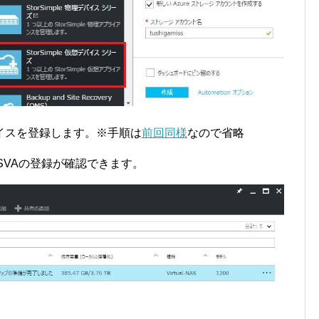
イスを登録します。※手順は
前回同様
なので省略
SVAの登録が確認できます。