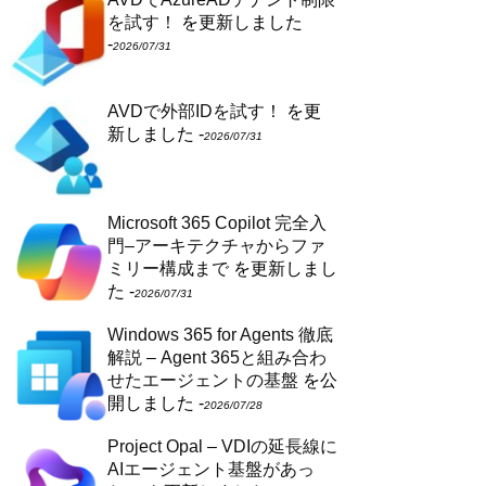
を試す！
を更新しました
-
2026/07/31
AVDで外部IDを試す！
を更
新しました -
2026/07/31
Microsoft 365 Copilot 完全入
門–アーキテクチャからファ
ミリー構成まで
を更新しまし
た -
2026/07/31
Windows 365 for Agents 徹底
解説 – Agent 365と組み合わ
せたエージェントの基盤
を公
開しました -
2026/07/28
Project Opal – VDIの延長線に
AIエージェント基盤があっ