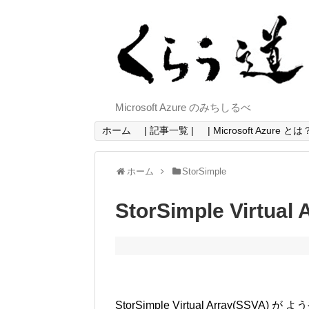
Microsoft Azure のみちしるべ
ホーム
| 記事一覧 |
| Microsoft Azure とは？
ホーム
StorSimple
StorSimple Virtu
StorSimple Virtual Array(SS