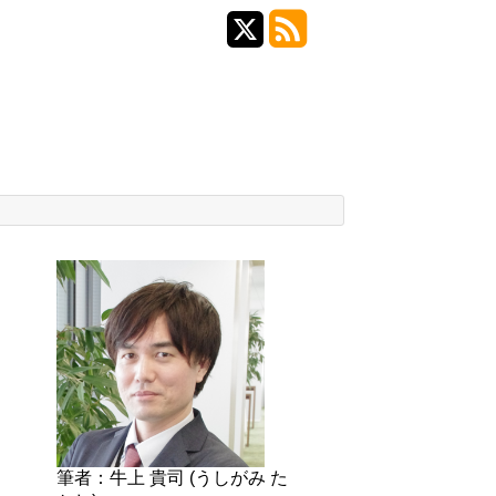
筆者：牛上 貴司 (うしがみ た