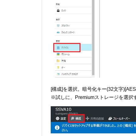
[構成]を選択。暗号化キー(32文字)[A
※試しに、Premiumストレージを選