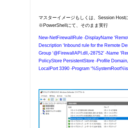
マスターイメージもしくは、Session Hos
※PowerShellにて、そのまま実行
New-NetFirewallRule -DisplayName ‘Remote 
Description ‘Inbound rule for the Remote Des
Group ‘@FirewallAPI.dll,-28752’ -Name ‘R
PolicyStore PersistentStore -Profile Domain,
LocalPort 3390 -Program ‘%SystemRoot%\sy