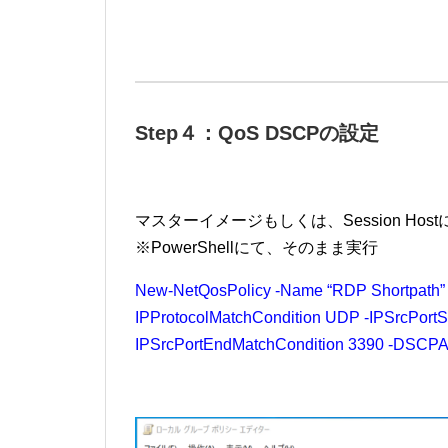
Step４：QoS DSCPの設定
マスターイメージもしくは、Session Host
※PowerShellにて、そのまま実行
New-NetQosPolicy -Name “RDP Shortpath” 
IPProtocolMatchCondition UDP -IPSrcPortSt
IPSrcPortEndMatchCondition 3390 -DSCPAct