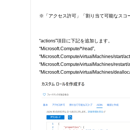
※「アクセス許可」「割り当て可能なスコ
“actions”項目に下記を追加します。
“Microsoft.Compute/*/read”,
“Microsoft.Compute/virtualMachines/start/act
“Microsoft.Compute/virtualMachines/restart/a
“Microsoft.Compute/virtualMachines/dealloca