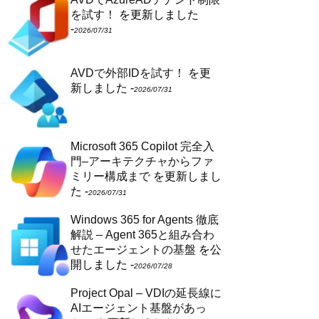
を試す！
を更新しました
-
2026/07/31
AVDで外部IDを試す！
を更
新しました -
2026/07/31
Microsoft 365 Copilot 完全入
門–アーキテクチャからファ
ミリー構成まで
を更新しまし
た -
2026/07/31
Windows 365 for Agents 徹底
解説 – Agent 365と組み合わ
せたエージェントの基盤
を公
開しました -
2026/07/28
Project Opal – VDIの延長線に
AIエージェント基盤があっ