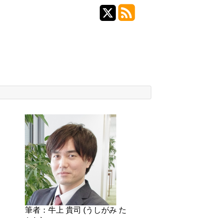
筆者：牛上 貴司 (うしがみ た